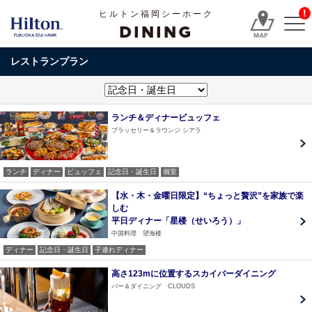
!
ヒルトン福岡シーホーク
DINING
レストランプラン
ランチ＆ディナービュッフェ
ブラッセリー＆ラウンジ シアラ
ランチ
ディナー
ビュッフェ
記念日・誕生日
個室
【水・木・金曜日限定】“ちょっと贅沢”を家族で楽
しむ
平日ディナー「星楼（せいろう）」
中国料理 望海楼
ディナー
記念日・誕生日
子連れディナー
高さ123mに位置するスカイバーダイニング
バー＆ダイニング CLOUDS