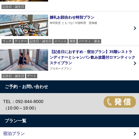
記念日・誕生日
婚礼お顔合わせ特別プラン
寿司割烹 ともづな
中国料理 望海楼
ランチ
ディナー
記念日・誕生日
イベント
個室
パーティ・宴会
【記念日におすすめ・宿泊プラン】35階レストラ
ンディナーとシャンパン飲み放題付ロマンティック
ステイプラン
プロポーズプラン
記念日・誕生日
デート
ご予約・お問い合わせ
TEL：092-844-8000
（10:00～18:00）
プラン一覧
宿泊プラン