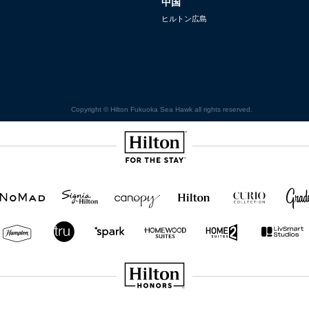
中国
ヒルトン広島
Copyright © Hilton Fukuoka Sea Hawk all rights reserved.
Hilton
NOMAD
SignisaHilton
Canopy by
Hilton
Curio
Grad
Hilton
Hotels
Collection
&
Resorts
Hampton
Tru
Tru by
Homewood
Home2
by
by
Hilton
Suites by
Suites
Hilton
Hilton
Hilton
by
Hilton
Hilton Honors