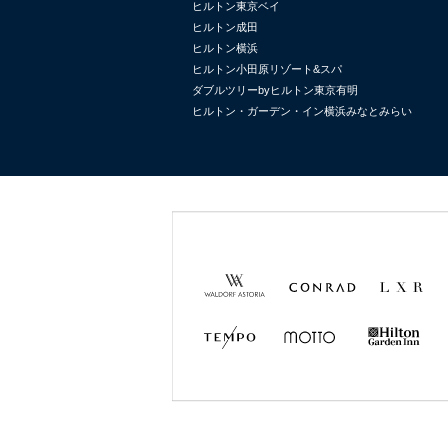
ヒルトン東京ベイ
ヒルトン成田
ヒルトン横浜
ヒルトン小田原リゾート&スパ
ダブルツリーbyヒルトン東京有明
ヒルトン・ガーデン・イン横浜みなとみらい
Waldorf
Conrad
LXR
Astoria
Hotels &
Hotels &
Resorts
Resorts
TEMPO
MOTTO
Hilton
Garden
Inn