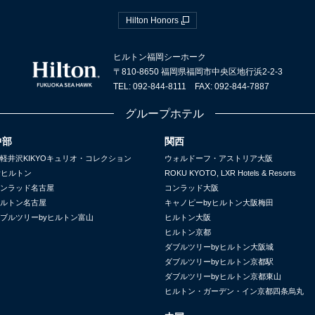
Hilton Honors
ヒルトン福岡シーホーク
〒810-8650 福岡県福岡市中央区地行浜2-2-3
TEL: 092-844-8111 FAX: 092-844-7887
グループホテル
中部
関西
軽井沢KIKYOキュリオ・コレクション
ウォルドーフ・アストリア大阪
yヒルトン
ROKU KYOTO, LXR Hotels & Resorts
ンラッド名古屋
コンラッド大阪
ルトン名古屋
キャノピーbyヒルトン大阪梅田
ブルツリーbyヒルトン富山
ヒルトン大阪
ヒルトン京都
ダブルツリーbyヒルトン大阪城
ダブルツリーbyヒルトン京都駅
ダブルツリーbyヒルトン京都東山
ヒルトン・ガーデン・イン京都四条烏丸