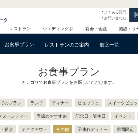
よくある質問
お問い合わせ
ーク
レストラン
ウエディング
宴会・会議
施設・サ
お食事プラン
レストランのご案内
個室一覧
お食事プラン
カテゴリでお食事プランをお探しいただけます。
てのプラン
ランチ
ディナー
ビュッフェ
スイーツビュッ
タヌーンティー
季節のおすすめ
記念日・誕生日
イベント
・宴会
テイクアウト
その他
子連れディナー
期間限定