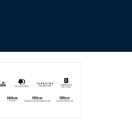
uate
DoubleTree
Tapestry
Embassy
by
Collection
Suites
Hilton
by Hilton
by
Hilton
Hilton GRAND
Hilton
VACATIONS
VACATION
CLUB
CLUB