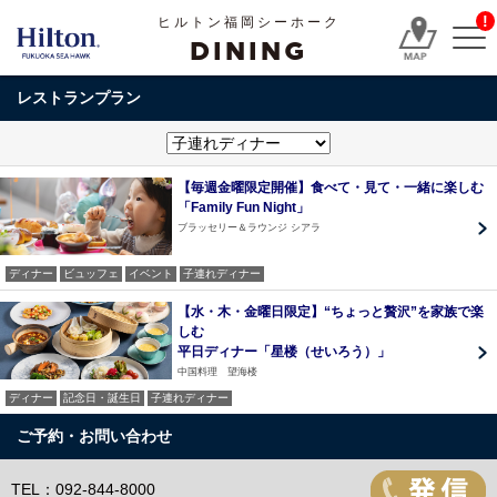
!
ヒルトン福岡シーホーク
DINING
レストランプラン
【毎週金曜限定開催】食べて・見て・一緒に楽しむ
「Family Fun Night」
ブラッセリー＆ラウンジ シアラ
ディナー
ビュッフェ
イベント
子連れディナー
【水・木・金曜日限定】“ちょっと贅沢”を家族で楽
しむ
平日ディナー「星楼（せいろう）」
中国料理 望海楼
ディナー
記念日・誕生日
子連れディナー
ご予約・お問い合わせ
TEL：092-844-8000