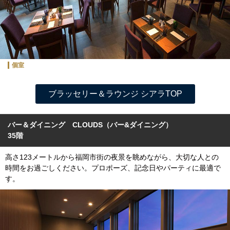
個室
ブラッセリー＆ラウンジ シアラTOP
バー＆ダイニング CLOUDS
（バー&ダイニング）
35階
高さ123メートルから福岡市街の夜景を眺めながら、大切な人との
時間をお過ごしください。プロポーズ、記念日やパーティに最適で
す。