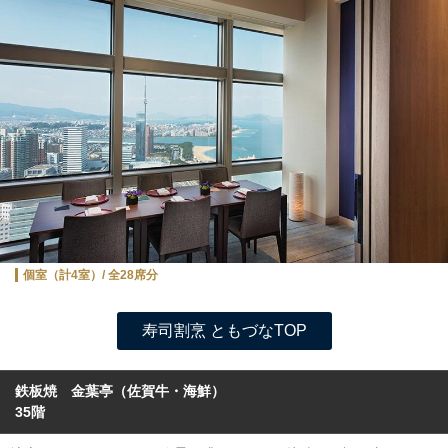
個室（計4室）/ 全28席分
寿司割烹 ともづなTOP
鉄板焼 金葉亭
（佐賀牛・海鮮）
35階