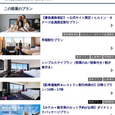
この部屋のプラン
【最低価格保証】＜公式サイト限定＞ヒルトン・オ
ナーズ会員限定割引プラン
最低価格保証
ヒルトン・オナーズ会員限定
早期割引プラン
基本プラン
お食事付
早期割引
シンプルステイプラン（部屋のみ / 朝食付き / 朝夕
食付き）
基本プラン
お食事付
【駐車場無料＆レストラン割引特典付】日帰りプラ
ン / 10時～17時
特別プラン
期間限定
【ホテル＋航空券のセット予約がお得】ダイナミッ
クパッケージプラン