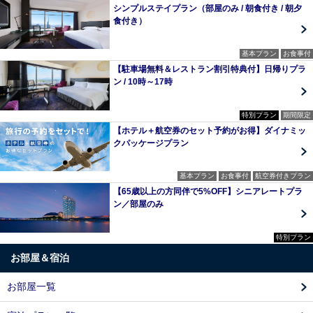
シンプルステイプラン（部屋のみ / 朝食付き / 朝夕
食付き）
基本プラン
お食事付
【駐車場無料＆レストラン割引特典付】日帰りプラ
ン / 10時～17時
特別プラン
期間限定
【ホテル＋航空券のセット予約がお得】ダイナミッ
クパッケージプラン
基本プラン
お食事付
航空券付きプラン
【65歳以上の方同伴で5%OFF】シニアレートプラ
ン／部屋のみ
特別プラン
お部屋＆宿泊
お部屋一覧