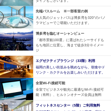
タイプもございます。
先端バスルーム ※一部客室の例
大人気のジェットバスは博多湾を320°のパノ
ラマビューでご堪能いただけます。
博多湾を臨むオーシャンビュー
「都市景観100選」に選ばれたシーサイドも
もち地区に位置し、海まで徒歩3分※イメー
ジ
エグゼクティブラウンジ（33階）利用
福岡の美しい街並みを眺めながら、朝食やド
リンク・カクテルをお楽しみいただけます。
全室Wi-Fi接続可能
全室でビジネスや観光に最適なWi-Fi 接続可
能（有料）、ヒルトンオナーズ会員は無料
フィットネスセンター（5階）ご利用無料