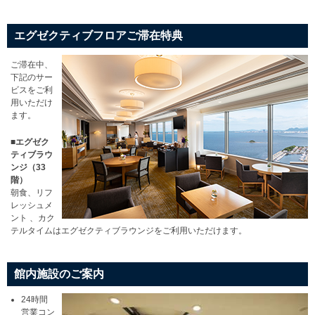
エグゼクティブフロアご滞在特典
ご滞在中、
下記のサー
ビスをご利
用いただけ
ます。
■エグゼク
ティブラウ
ンジ（33
階）
朝食、リフ
レッシュメ
ント 、カク
テルタイムはエグゼクティブラウンジをご利用いただけます。
館内施設のご案内
24時間
営業コン