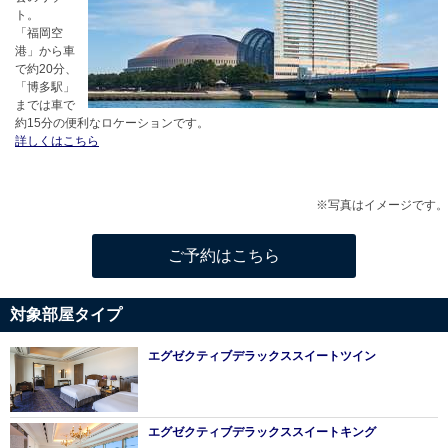
ト。
「福岡空
港」から車
で約20分、
「博多駅」
までは車で
約15分の便利なロケーションです。
詳しくはこちら
※写真はイメージです。
ご予約はこちら
対象部屋タイプ
エグゼクティブデラックススイートツイン
エグゼクティブデラックススイートキング