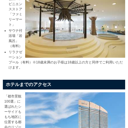
ビニエン
スストア
「ファミ
リーマー
ト」
サウナ付
浴場「岩
風呂」
（有料）
リラクゼ
ーション
プール（有料）※18歳未満のお子様は18歳以上の方と同伴でご利用いただ
けます。
ホテルまでのアクセス
「都市景観
100選」に
選ばれたシ
ーサイドも
もち地区に
位置する都
会のリゾー