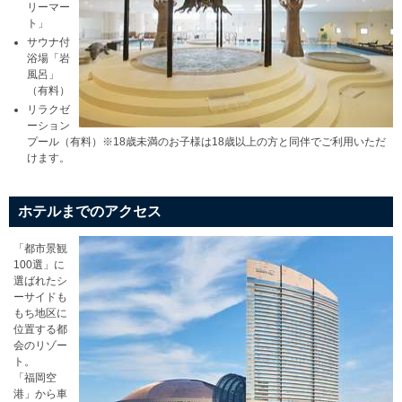
リーマー
ト」
サウナ付
浴場「岩
風呂」
（有料）
リラクゼ
ーション
プール（有料）※18歳未満のお子様は18歳以上の方と同伴でご利用いただ
けます。
ホテルまでのアクセス
「都市景観
100選」に
選ばれたシ
ーサイドも
もち地区に
位置する都
会のリゾー
ト。
「福岡空
港」から車