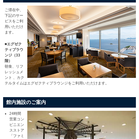
ご滞在中、
下記のサー
ビスをご利
用いただけ
ます。
■エグゼク
ティブラウ
ンジ（33
階）
朝食、リフ
レッシュメ
ント 、カク
テルタイムはエグゼクティブラウンジをご利用いただけます。
館内施設のご案内
24時間
営業コン
ビニエン
スストア
「ファミ