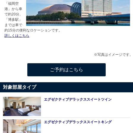
「福岡空
港」から車
で約20分、
「博多駅」
までは車で
約15分の便利なロケーションです。
詳しくはこちら
※写真はイメージです。
ご予約はこちら
対象部屋タイプ
エグゼクティブデラックススイートツイン
エグゼクティブデラックススイートキング