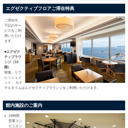
エグゼクティブフロアご滞在特典
ご滞在中、
下記のサー
ビスをご利
用いただけ
ます。
■エグゼク
ティブラウ
ンジ（33
階）
朝食、リフ
レッシュメ
ント 、カク
テルタイムはエグゼクティブラウンジをご利用いただけます。
館内施設のご案内
24時間
営業コン
ビニエン