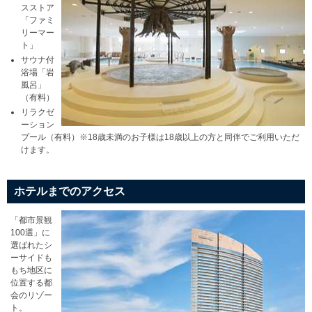
スストア
「ファミ
リーマー
ト」
サウナ付
浴場「岩
風呂」
（有料）
リラクゼ
ーション
プール（有料）※18歳未満のお子様は18歳以上の方と同伴でご利用いただ
けます。
ホテルまでのアクセス
「都市景観
100選」に
選ばれたシ
ーサイドも
もち地区に
位置する都
会のリゾー
ト。