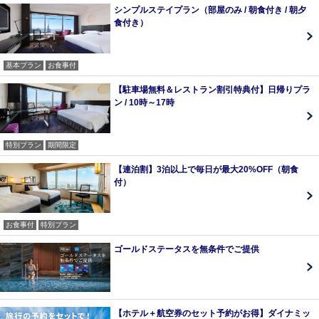
シンプルステイプラン（部屋のみ / 朝食付き / 朝夕
食付き）
基本プラン
お食事付
【駐車場無料＆レストラン割引特典付】日帰りプラ
ン / 10時～17時
特別プラン
期間限定
【連泊割】3泊以上で毎日が最大20%OFF（朝食
付）
お食事付
特別プラン
ゴールドステータスを無条件でご提供
【ホテル＋航空券のセット予約がお得】ダイナミッ