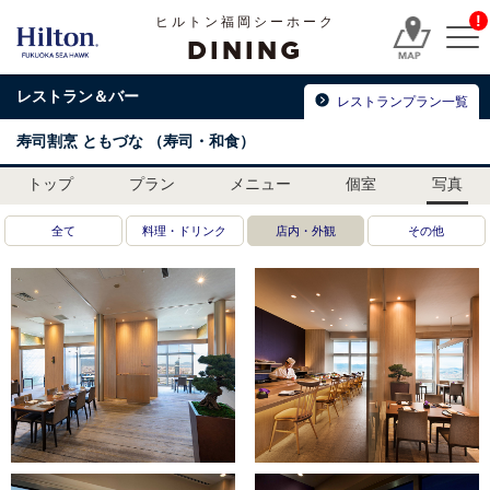
!
ヒルトン福岡シーホーク
DINING
レストラン＆バー
レストランプラン一覧
寿司割烹 ともづな
（寿司・和食）
トップ
プラン
メニュー
個室
写真
全て
料理・ドリンク
店内・外観
その他