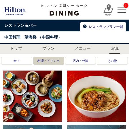
!
ヒルトン福岡シーホーク
DINING
レストラン＆バー
レストランプラン一覧
中国料理 望海楼
（中国料理）
トップ
プラン
メニュー
写真
全て
料理・ドリンク
店内・外観
その他