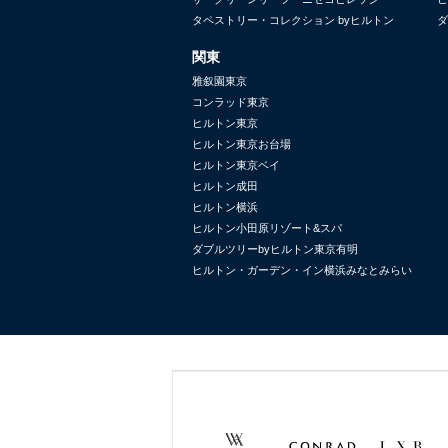
タペストリー・コレクション byヒルトン
ダ
関東
雅叙園東京
コンラッド東京
ヒルトン東京
ヒルトン東京お台場
ヒルトン東京ベイ
ヒルトン成田
ヒルトン横浜
ヒルトン小田原リゾート&スパ
ダブルツリーbyヒルトン東京有明
ヒルトン・ガーデン・イン横浜みなとみらい
Waldorf
Conrad
LXR
Astoria
Hotels &