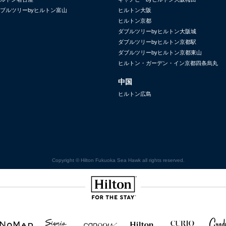
ブルツリーbyヒルトン富山
ヒルトン大阪
ヒルトン京都
ダブルツリーbyヒルトン大阪城
ダブルツリーbyヒルトン京都駅
ダブルツリーbyヒルトン京都東山
ヒルトン・ガーデン・イン京都四条烏丸
中国
ヒルトン広島
Copyright © Hilton Fukuoka Sea Hawk all rights reserved.
Hilton
NOMAD
SignisaHilton
Canopy by
Hilton
Curio
Grad
Hilton
Hotels
Collection