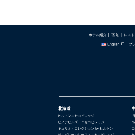
ホテル紹介
宿 泊
レスト
English
プ
北海道
ヒルトンニセコビレッジ
旧
ヒノデヒルズ・ニセコビレッジ
b
キュリオ・コレクション by ヒルトン
コ
ザ・グリーンリーフ・ニセコビレッジ
ヒ