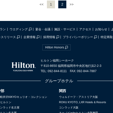
1
2
<<
>>
ラン
ウエディング
宴会・会議
施設・サービス
アクセス
お知らせ
レスリリース
企業情報
採用情報
プライバシーポリシー
特定商取
Hilton Honors
ヒルトン福岡シーホーク
〒810-8650 福岡県福岡市中央区地行浜2-2-3
TEL: 092-844-8111 FAX: 092-844-7887
グループホテル
中部
関西
軽井沢KIKYOキュリオ・コレクション
ウォルドーフ・アストリア大阪
yヒルトン
ROKU KYOTO, LXR Hotels & Resorts
ンラッド名古屋
コンラッド大阪
ルトン名古屋
キャノピーbyヒルトン大阪梅田