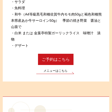
・サラダ
・魚料理
・和牛（A4等級黒毛和種佐賀牛内モモ肉50gと褐色和種熊
本県産あか牛サーロイン50g） 季節の焼き野菜 醤油と
山葵で
・白米 または 金葉亭特製ガーリックライス 味噌汁 漬
物
・デザート
ご予約はこちら
メニューはこちら